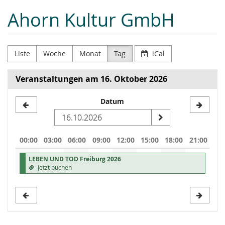
Zum
Ahorn Kultur GmbH
Haupt-
Inhalt
springen
Liste
Woche
Monat
Tag
iCal
Veranstaltungen am 16. Oktober 2026
Datum
Datum
zur
Anzeige
00:00
03:00
06:00
09:00
12:00
15:00
18:00
21:00
auswählen
LEBEN UND TOD Freiburg 2026
Jetzt buchen